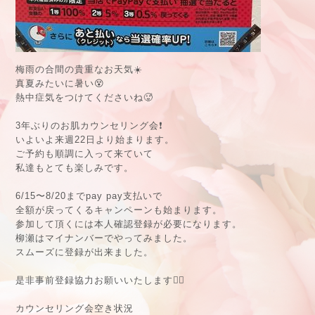
梅雨の合間の貴重なお天気☀️
真夏みたいに暑い😵
熱中症気をつけてくださいね🥵
3年ぶりのお肌カウンセリング会❗️
いよいよ来週22日より始まります。
ご予約も順調に入って来ていて
私達もとても楽しみです。
6/15〜8/20までpay pay支払いで
全額が戻ってくるキャンペーンも始まります。
参加して頂くには本人確認登録が必要になります。
柳瀬はマイナンバーでやってみました。
スムーズに登録が出来ました。
是非事前登録協力お願いいたします🙇‍♀️
カウンセリング会空き状況