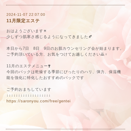
2024-11-07 22:07:00
11月限定エステ
おはようございます
☀
少しずつ肌寒さ感じるようになってきました
🍂
本日から
7
日
8
日
9
日のお肌カウンセリング会が始まります。
ご予約頂いている方、お気をつけてお越しください
🙇
‍♀️
11
月のエステメニュー
❣️
今回のパックは乾燥する季節にぴったりのハリ、弾力、保湿機
能を強化に特化したおすすめのパックです
ご予約おまちしています
↓↓↓↓↓↓↓↓↓↓↓↓↓↓↓↓↓↓↓
https://saronyou.com/free/gentei