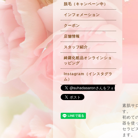
脱毛（キャンペーン中）
インフォメーション
クーポン
店舗情報
スタッフ紹介
綺羅化粧品オンラインショ
ッピング
Instagram（インスタグラ
ム）
素肌サロ
す。
初めて
器を使
セラピ
ます。