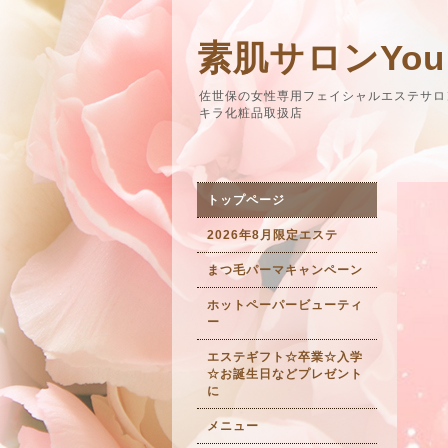
素肌サロンYou
佐世保の女性専用フェイシャルエステサロ
キラ化粧品取扱店
トップページ
2026年8月限定エステ
まつ毛パーマキャンペーン
ホットペーパービューティ
ー
エステギフト☆卒業☆入学
☆お誕生日などプレゼント
に
メニュー