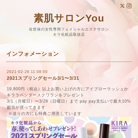
素肌サロンYou
佐世保の女性専用フェイシャルエステサロン
キラ化粧品取扱店
インフォメーション
2021-02-26 11:08:00
2021スプリングセール3/1〜3/31
19,800円（税込）以上お買い上げの方にアイブローラッシュか
キララベンダースクワランをプレゼント
3/1
（月曜日）〜
3/28
（日曜日）まで
pay pay
支払いで最大
10%
相当が戻ってきます
※送りの方にも特典ご用意しています