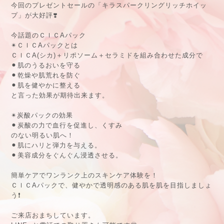
今回のプレゼントセールの「キラスパークリングリッチホイッ
プ」が大好評
❣️
今話題のＣｌＣ
A
パック
✴︎
ＣｌＣ
A
パックとは
ＣｌＣ
A(
シカ
)
＋リポソーム＋セラミドを組み合わせた成分で
⚫
︎
肌のうるおいを守る
⚫
︎
乾燥や肌荒れを防ぐ
⚫
︎
肌を健やかに整える
と言った効果が期待出来ます。
✴︎
炭酸パックの効果
⚫
︎
炭酸の力で血行を促進し、くすみ
のない明るい肌へ！
⚫
︎
肌にハリと弾力を与える。
⚫
︎
美容成分をぐんぐん浸透させる。
簡単ケアでワンランク上のスキンケア体験を！
ＣｌＣ
A
パックで、健やかで透明感のある肌を肌を目指しましょ
う
❗️
ご来店おまちしています。