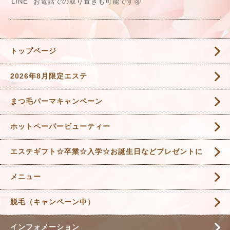
LINE
お電話での取り置きも可能です
🉑
トップページ
2026年8月限定エステ
まつ毛パーマキャンペーン
ホットペーパービューティー
エステギフト☆卒業☆入学☆お誕生日などプレゼントに
メニュー
脱毛（キャンペーン中）
インフォメーション