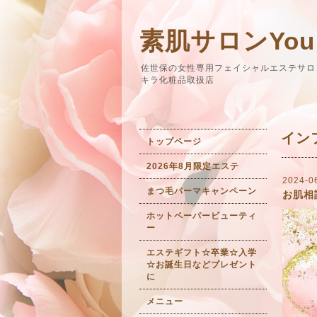
素肌サロンYou
佐世保の女性専用フェイシャルエステサロ
キラ化粧品取扱店
イン
トップページ
2026年8月限定エステ
2024-0
まつ毛パーマキャンペーン
お肌相
ホットペーパービューティ
ー
エステギフト☆卒業☆入学
☆お誕生日などプレゼント
に
メニュー