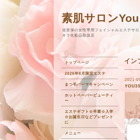
素肌サロンYou
佐世保の女性専用フェイシャルエステサロ
キラ化粧品取扱店
イン
トップページ
2026年8月限定エステ
2021-0
まつ毛パーマキャンペーン
YOU
ホットペーパービューティ
ー
エステギフト☆卒業☆入学
☆お誕生日などプレゼント
に
メニュー