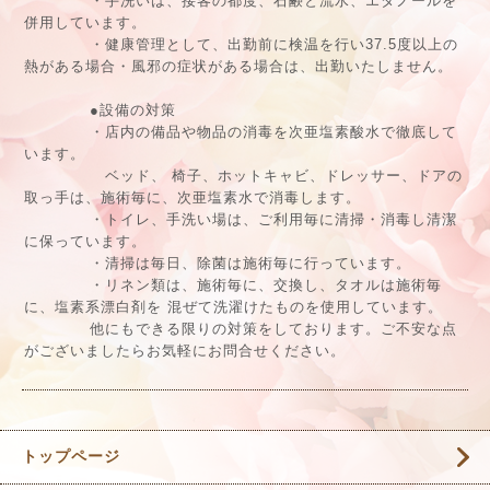
・手洗いは、接客の都度、石鹸と流水、エタノールを
併用しています。
・健康管理として、出勤前に検温を行い37.5度以上の
熱がある場合・風邪の症状がある場合は、出勤いたしません。
●設備の対策
・店内の備品や物品の消毒を次亜塩素酸水で徹底して
います。
ベッド、 椅子、ホットキャビ、ドレッサー、ドアの
取っ手は、施術毎に、次亜塩素水で消毒します。
・トイレ、手洗い場は、ご利用毎に清掃・消毒し清潔
に保っています。
・清掃は毎日、除菌は施術毎に行っています。
・リネン類は、施術毎に、交換し、タオルは施術毎
に、塩素系漂白剤を 混ぜて洗濯けたものを使用しています。
他にもできる限りの対策をしております。ご不安な点
がございましたらお気軽にお問合せください。
トップページ