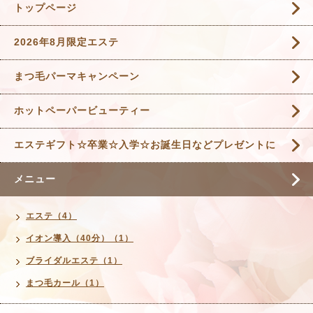
トップページ
2026年8月限定エステ
まつ毛パーマキャンペーン
ホットペーパービューティー
エステギフト☆卒業☆入学☆お誕生日などプレゼントに
メニュー
エステ（4）
イオン導入（40分）（1）
ブライダルエステ（1）
まつ毛カール（1）